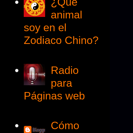
¿Qué
animal
soy en el
Zodiaco Chino?
Radio
para
Páginas web
Cómo