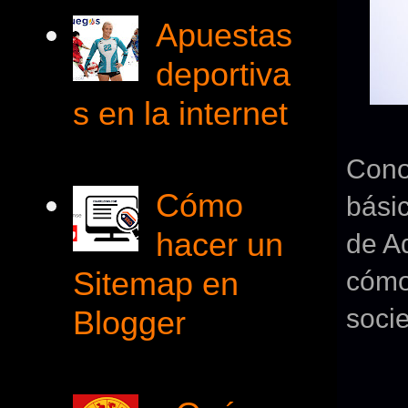
Apuestas
deportiva
s en la internet
Cono
Cómo
básic
hacer un
de A
Sitemap en
cómo
soci
Blogger