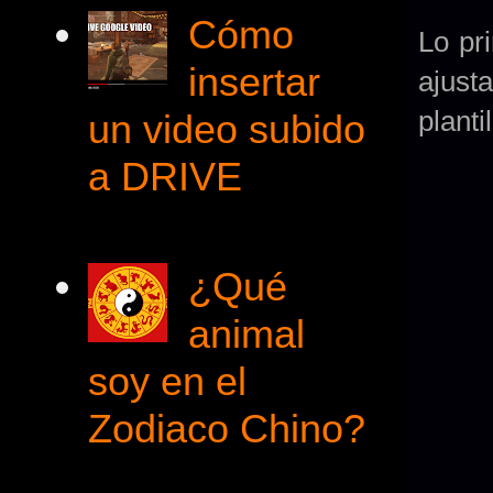
Cómo
Lo pr
insertar
ajust
planti
un video subido
a DRIVE
¿Qué
animal
soy en el
Zodiaco Chino?