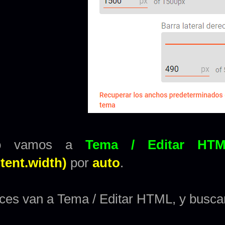
go vamos a
Tema / Editar HT
tent.width)
por
auto
.
ces van a Tema / Editar HTML, y buscan