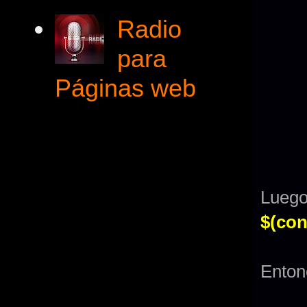
Radio
para
Páginas web
Lue
$(con
Enton