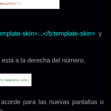
emplate-skin>...</b:template-skin>
y
ue está a la derecha del número.
acorde para las nuevas pantallas o
e: