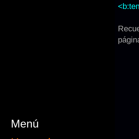
<b:te
Recue
págin
Menú