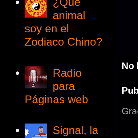
¿Qué
animal
soy en el
Zodiaco Chino?
No 
Radio
para
Pub
Páginas web
Gra
Signal, la