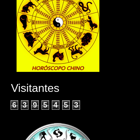
Visitantes
6
3
9
5
4
5
3