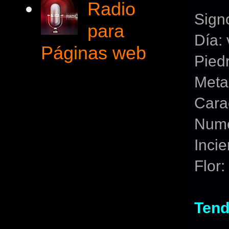
Radio
Signo
para
Día: 
Páginas web
Pied
Metal
Carac
Nume
Incie
Flor:
Tend