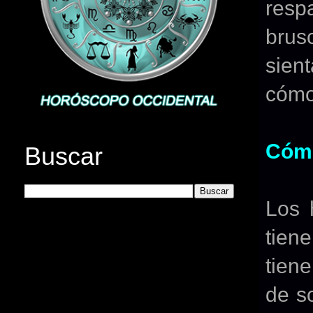
resp
brus
sien
cómo
Cómo
Buscar
Los 
tien
tien
de s