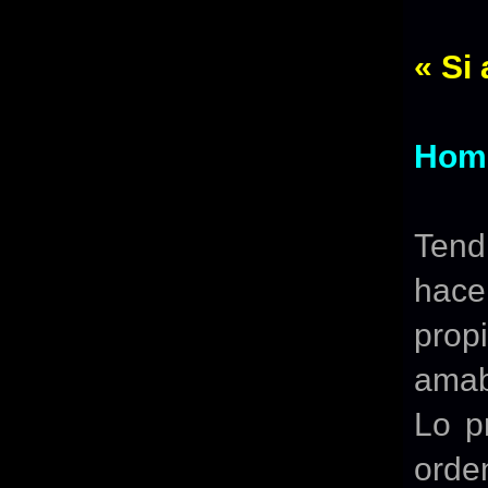
« Si
Hom
Tend
hace
propi
amabl
Lo p
orde