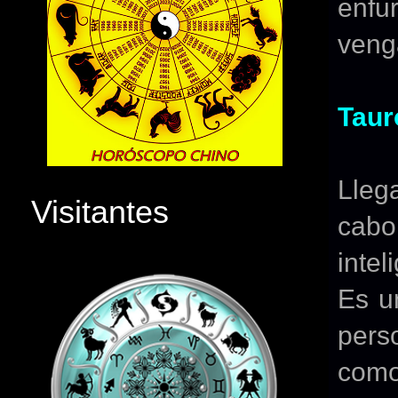
enfu
venga
Taur
Lleg
Visitantes
cabo
inte
Es u
pers
com