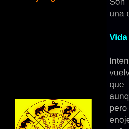
Son 
una d
Vida
Inte
vuelv
que 
aunq
pero 
eno