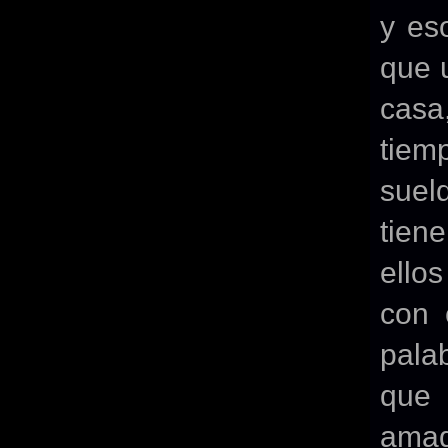
y es
que 
casa
tiem
suel
tien
ello
con 
pala
que 
amad