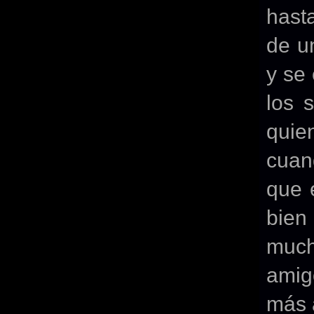
hast
de u
y se
los 
quie
cuan
que 
bien
much
amig
más a