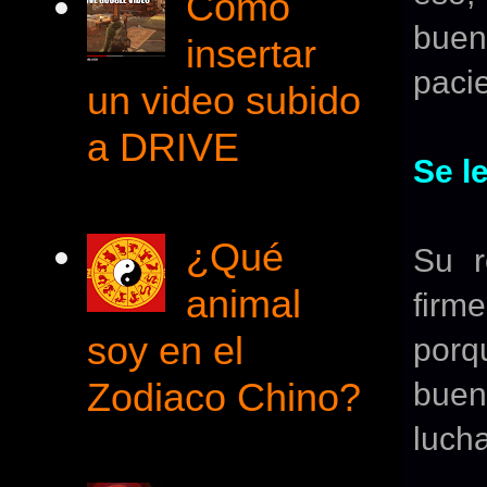
Cómo
buen
insertar
pacie
un video subido
a DRIVE
Se l
¿Qué
Su r
animal
firme
soy en el
porq
Zodiaco Chino?
buen
luch