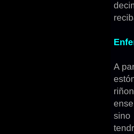
dec
reci
Enf
A par
estó
riñ
ense
sino
tend