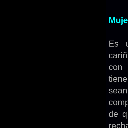
Muj
Es u
cari
con 
tien
sean
comp
de q
rech