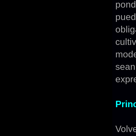
pond
pued
obli
cul
mode
sean
expr
Prin
Volv