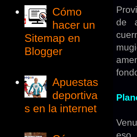
Provi
Cómo
de a
hacer un
cuer
Sitemap en
mug
Blogger
amen
fond
Apuestas
deportiva
Plan
s en la internet
Venus
eso,