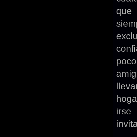
que
siem
excl
conf
poco
amig
lleva
hoga
irse
invi