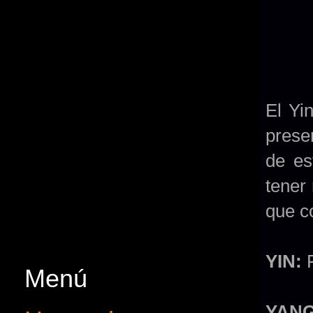
El Yin
prese
de es
tener
que c
YIN:
F
Menú
YANG