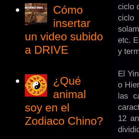
ciclo
Cómo
ciclo
insertar
solam
un video subido
etc. 
a DRIVE
y ter
El Yi
¿Qué
o Hier
animal
las c
soy en el
carac
12 an
Zodiaco Chino?
dividi